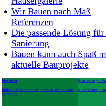
Häusergalerie
Wir Bauen nach Maß
Referenzen
Die passende Lösung für
Sanierung
Bauen kann auch Spaß m
aktuelle Bauprojekte
Neubau
Sanierung I 
Individuell, komfortabel, klassisch, modern oder
Alten Werten, neu
barrierefrei