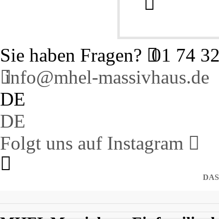
Sie haben Fragen?
01 74 32
info@mhel-massivhaus.de
DE
DE
Folgt uns auf Instagram
DAS
MHEL
MHEL
MHEL
Massivhaus