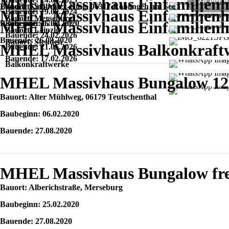
MHEL Massivhaus Einfamilienh
Zu Ihrem 
Bauort: Karl-Marx-Ring, 06317 Röblingen am See
Bauort: Stöbnitz
MHEL Massivhaus Einfamilienha
Bauende: 19.09.2024
Bauort: Merseburg
MHEL Massivhaus Einfamilienha
Baubeginn: 07.01.2020
Bauende: 15.07.2025
Bauort: Leipzig
Bauende: 24.02.2026
Bauende: 26.08.2020
Bauort: Steuden
MHEL Massivhaus Balkonkraft
Bauende: 21.05.2026
Bauende: 17.02.2026
Balkonkraftwerke
MHEL Massivhaus Bungalow 126 
Bauort: Alter Mühlweg, 06179 Teutschenthal
Baubeginn: 06.02.2020
Bauende: 27.08.2020
MHEL Massivhaus Bungalow fre
Bauort: Alberichstraße, Merseburg
Baubeginn: 25.02.2020
Bauende: 27.08.2020